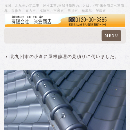
福岡、北九州の瓦工事、屋根工事,雨漏り修理のことは、(有)米倉商店へ遠賀
郡、宗像市、直方市、福津市、宮若市、田川市、粕屋郡、飯塚市
Toggle
MENU
navigation
北九州市の小倉に屋根修理の見積りに伺いました。