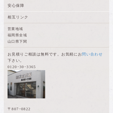
安心保障
相互リンク
営業地域
福岡県全域
山口県下関
お見積りご相談は無料です。お気軽にお
問い合わせ
下さい。
0120−30−3365
〒807−0822