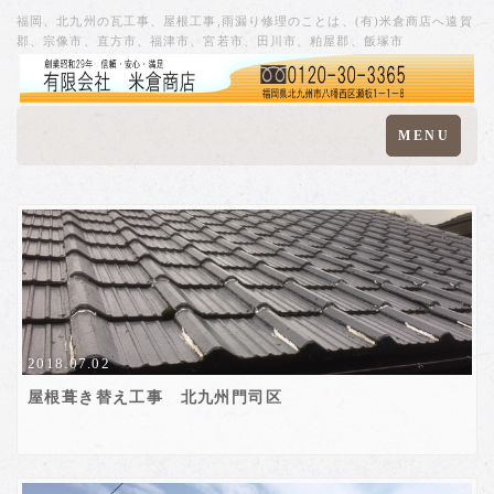
福岡、北九州の瓦工事、屋根工事,雨漏り修理のことは、(有)米倉商店へ遠賀
郡、宗像市、直方市、福津市、宮若市、田川市、粕屋郡、飯塚市
Toggle
MENU
navigation
2018.07.02
屋根葺き替え工事 北九州門司区